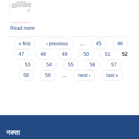
Read more
about कक्षा १२ का परीक्षामा सहभागी हुने विद्यार्थीहरुका
लागि Astrazeneca Vaccine 2nd Dose खोप लगाउने
Pages
सम्बन्धी तालिका
« first
‹ previous
…
45
46
47
48
49
50
51
52
53
54
55
56
57
58
59
…
next ›
last »
नक्सा