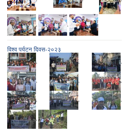
,
,
विश्व पर्यटन दिवस-२०२३
,
,
,
,
,
,
,
,
,
,