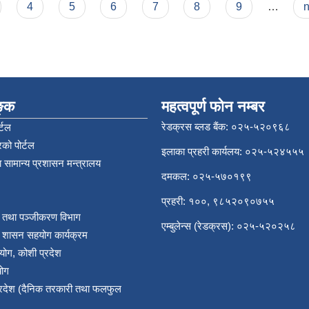
4
5
6
7
8
9
…
n
िङ्क
महत्वपूर्ण फोन नम्बर
रेडक्रस ब्लड बैंक: ०२५-५२०९६८
्टल
को पोर्टल
इलाका प्रहरी कार्यलय: ०२५-५२४५५५
 सामान्य प्रशासन मन्त्रालय
दमकल: ०२५-५७०१९९
प्रहरी: १००, ९८५२०९०७५५
र तथा पञ्‍जीकरण विभाग
एम्बुलेन्स (रेडक्रस): ०२५-५२०२५८
य शासन सहयोग कार्यक्रम
योग, कोशी प्रदेश
योग
प्रदेश (दैनिक तरकारी तथा फलफुल