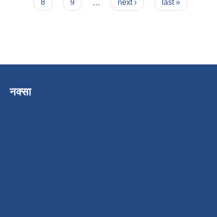
8
9
…
next ›
last »
नक्सा