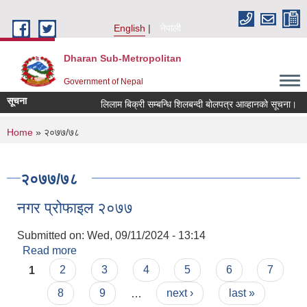
Skip to main content
English
नेपाली
Dharan Sub-Metropolitan
Government of Nepal
सूचना
लिलाम बिक्री सम्बन्धि शिलबन्दी बोलपत्र आव्हानको सूचना।
You are here
Home
» २०७७/७८
२०७७/७८
नगर प्रोफाइल २०७७
Submitted on:
Wed, 09/11/2024 - 13:14
Read more
about नगर प्रोफाइल २०७७
Pages
1
2
3
4
5
6
7
8
9
…
next ›
last »