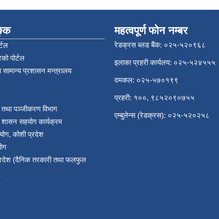
िङ्क
महत्वपूर्ण फोन नम्बर
रेडक्रस ब्लड बैंक: ०२५-५२०९६८
्टल
को पोर्टल
इलाका प्रहरी कार्यलय: ०२५-५२४५५५
 सामान्य प्रशासन मन्त्रालय
दमकल: ०२५-५७०१९९
प्रहरी: १००, ९८५२०९०७५५
र तथा पञ्‍जीकरण विभाग
एम्बुलेन्स (रेडक्रस): ०२५-५२०२५८
य शासन सहयोग कार्यक्रम
योग, कोशी प्रदेश
योग
प्रदेश (दैनिक तरकारी तथा फलफुल