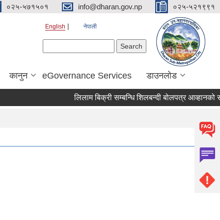
०२५-५७१५०१
info@dharan.gov.np
०२५-५२१९९१
English
नेपाली
Search form
Search
कानुन
eGovernance Services
डाउनलोड
लिलाम बिक्री सम्बन्धि शिलबन्दी बोलपत्र आव