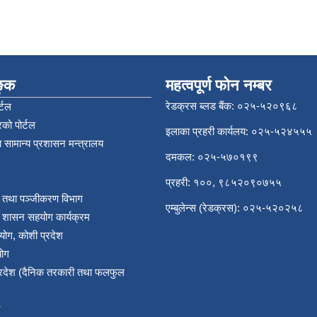
िङ्क
महत्वपूर्ण फोन नम्बर
रेडक्रस ब्लड बैंक: ०२५-५२०९६८
्टल
को पोर्टल
इलाका प्रहरी कार्यलय: ०२५-५२४५५५
 सामान्य प्रशासन मन्त्रालय
दमकल: ०२५-५७०१९९
प्रहरी: १००, ९८५२०९०७५५
र तथा पञ्‍जीकरण विभाग
एम्बुलेन्स (रेडक्रस): ०२५-५२०२५८
य शासन सहयोग कार्यक्रम
योग, कोशी प्रदेश
योग
प्रदेश (दैनिक तरकारी तथा फलफुल