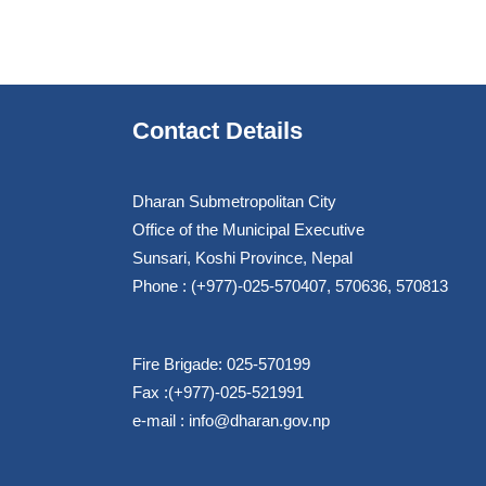
Contact Details
Dharan Submetropolitan City
Office of the Municipal Executive
Sunsari, Koshi Province, Nepal
Phone : (+977)-025-570407, 570636, 570813
Fire Brigade: 025-570199
Fax :(+977)-025-521991
e-mail :
info@dharan.gov.np