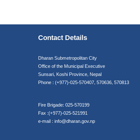
Contact Details
Dharan Submetropolitan City
Office of the Municipal Executive
Sunsari, Koshi Province, Nepal
Phone : (+977)-025-570407, 570636, 570813
Fire Brigade: 025-570199
Fax :(+977)-025-521991
e-mail :
info@dharan.gov.np