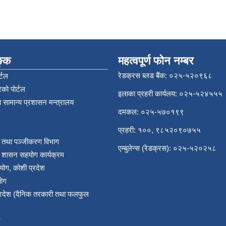
िङ्क
महत्वपूर्ण फोन नम्बर
रेडक्रस ब्लड बैंक: ०२५-५२०९६८
्टल
को पोर्टल
इलाका प्रहरी कार्यलय: ०२५-५२४५५५
 सामान्य प्रशासन मन्त्रालय
दमकल: ०२५-५७०१९९
प्रहरी: १००, ९८५२०९०७५५
र तथा पञ्‍जीकरण विभाग
एम्बुलेन्स (रेडक्रस): ०२५-५२०२५८
य शासन सहयोग कार्यक्रम
योग, कोशी प्रदेश
योग
प्रदेश (दैनिक तरकारी तथा फलफुल