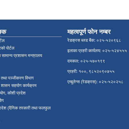
िङ्क
महत्वपूर्ण फोन नम्बर
रेडक्रस ब्लड बैंक: ०२५-५२०९६८
्टल
को पोर्टल
इलाका प्रहरी कार्यलय: ०२५-५२४५५५
 सामान्य प्रशासन मन्त्रालय
दमकल: ०२५-५७०१९९
प्रहरी: १००, ९८५२०९०७५५
र तथा पञ्‍जीकरण विभाग
एम्बुलेन्स (रेडक्रस): ०२५-५२०२५८
य शासन सहयोग कार्यक्रम
योग, कोशी प्रदेश
योग
प्रदेश (दैनिक तरकारी तथा फलफुल