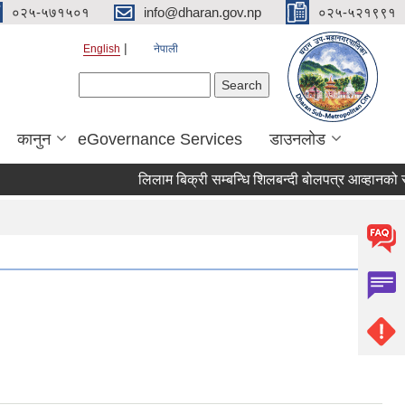
०२५-५७१५०१
info@dharan.gov.np
०२५-५२१९९१
English
नेपाली
Search form
Search
कानुन
eGovernance Services
डाउनलोड
लिलाम बिक्री सम्बन्धि शिलबन्दी बोलपत्र आव्ह