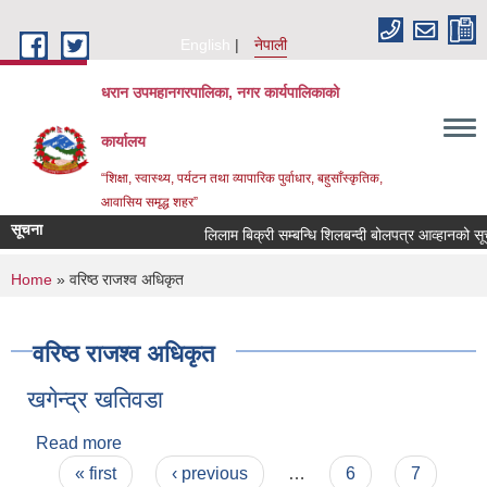
Skip to main content
English
नेपाली
धरान उपमहानगरपालिका, नगर कार्यपालिकाको
कार्यालय
“शिक्षा, स्वास्थ्य, पर्यटन तथा व्यापारिक पुर्वाधार, बहुसाँस्कृतिक,
आवासिय समृद्ध शहर”
सूचना
लिलाम बिक्री सम्बन्धि शिलबन्दी बोलपत्र आव
You are here
Home
» वरिष्ठ राजश्व अधिकृत
वरिष्ठ राजश्व अधिकृत
खगेन्द्र खतिवडा
Read more
about खगेन्द्र खतिवडा
Pages
« first
‹ previous
…
6
7