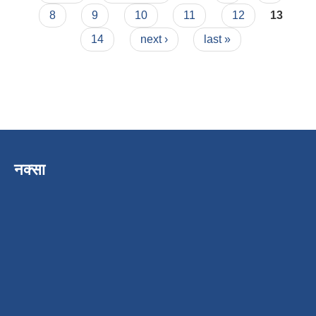
8
9
10
11
12
13
14
next ›
last »
नक्सा