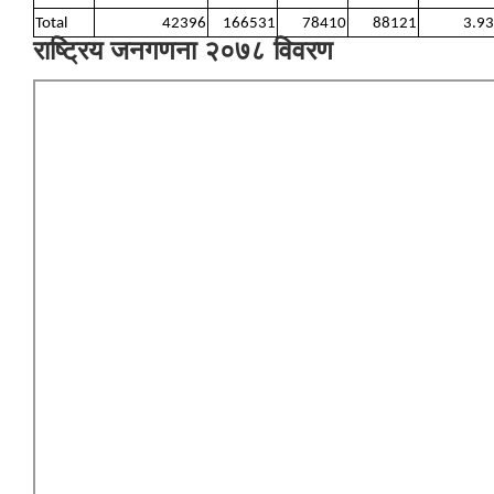
Total
42396
166531
78410
88121
3.93
राष्ट्रिय जनगणना २०७८ विवरण