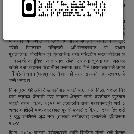
कोशी प्रदेशमा अवस्थित धरान, नेपालकै एक सुन्दर तथा विविध
सांस्कृतिक विविधता भएको सहर हो । यो सुनसरी जिल्लामा पर्दछ ।
महाभारतकालीन ईतिहास बोकेको र पछिल्लो समयमा किरात
राजधानीको रुपमा रहेको विजयपुर धरान नगरको शिर हो । विजयपुरको
ईतिहास खोतल्दा सतिदेविको दन्त पतन भएको किम्वदन्ति र दन्तकाली
मन्दिरको अवस्थिति एवं ५०० वर्ष पहिले बंगालका राजाले जिर्णोद्धार
गरेको पिण्डेश्वर मन्दिरको अभिलेखहरुबाट यो स्थान
पुरातात्विक, पौराणिक एवं ऐतिहासिक तथा पर्यटकीय महत्व बोकेको छ
। हालको आधुनिक धरान सहर रहेको स्थानमा सुरुमा घना जङ्गल
रहेको र सो जङ्गल फँडानीका क्रममा काठ चिर्ने आरावालाहरुले तयार
गर्ने गरेको धरान (धराप) बाट नै आजको धरान सहरको नामकरण भएको
भन्ने भनाई छ ।
विजयपुरमा धेरै अघि देखि बसोबास भएको भएता पनि वि.स. १९५० तिर
घना जङ्गल फँडानी गरेर समतल क्षेत्रमा सानो बस्तीबाट सुरुवात
भएको धरान, वि.स. १९५९ मा तत्कालीन राणा प्रधानमन्त्री श्री ३
चन्द्र शमशेरले चन्द्रनगर (हाल पुरानो बजार) र वि.स. १९९० तिर श्री
३ जुद्ध शमशेरले जुद्ध नगर (हालको नयाँबजार) बसालेको इतिहासमा
पाइन्छ ।
वि.स. २०१० सालमा पूर्वाञ्चलको लागि ब्रिटिस गोर्खा भर्ती केन्द्र