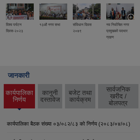
विश्व पर्यटन
१३औ नगर सभा
संविधान दिवस
नव निर्वाचित नगर
दिवस-२०२३
२०७९
प्रमुखको पदभार
ग्रहण
जानकारी
सार्वजनिक
कार्यपालिका
कानुनी
बजेट तथा
खरीद /
(active
निर्णय
दस्तावेज
कार्यक्रम
बोलपत्र
tab)
कार्यपालिका बैठक संख्या ०३/०८२/८३ को निर्णय (२०८३/०४/०८)