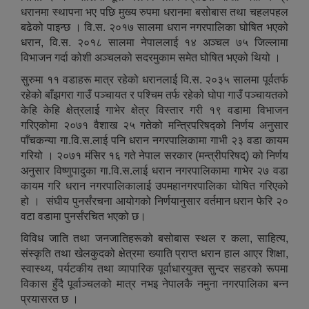
धरानमा स्थापना भए पछि मुख्य रुपमा धरानमा बसोबास तथा चहलपहल
बढेको पाइन्छ । वि.स. २०१७ सालमा धरान नगरपालिका घोषित भएको
धरान, वि.स. २०१८ सालमा नेपाललाई १४ अञ्चल ७५ जिल्लामा
विभाजन गर्दा कोशी अञ्चलको सदरमुकाम समेत घोषित भएको थियो ।
सुरुमा ११ वडाहरू मात्र रहेको धरानलाई वि.स. २०३५ सालमा पूर्वतर्फ
रहेको बाँझगरा गाउँ पञ्चायत र पश्चिम तर्फ रहेको घोपा गाउँ पञ्चायतको
केहि केहि क्षेत्रलाई गाभेर क्षेत्र विस्तार गरी १९ वडामा विभाजन
गरिएकोमा २०७१ वैशाख २५ गतेको मन्त्रिपरिषद्को निर्णय अनुसार
पाँचकन्या गा.वि.स.लाई पनि धरान नगरपालिकामा गाभी २३ वडा कायम
गरियो । २०७१ मंसिर १६ गते नेपाल सरकार (मन्त्रीपरिषद्) को निर्णय
अनुसार विष्णुपादुका गा.वि.स.लाई धरान नगरपालिकामा गाभेर २७ वडा
कायम गरि धरान नगरपालिकालाई उपमहानगरपालिका घोषित गरिएको
हो । संघीय पुनर्संरचना आयोगको निर्णयानुसार वर्तमान धरान फेरि २०
वटा वडामा पुनर्संरचित भएको छ।
विविध जाति तथा जनजातिहरूको बसोबास स्थल र कला, साहित्य,
संस्कृति तथा खेलकुदको क्षेत्रमा ख्याति प्राप्त धरान हाल आएर शिक्षा,
स्वास्थ्य, पर्यटकीय तथा व्यापारिक पूर्वाधारयुक्त सुन्दर सहरको रूपमा
विकास हुँदै पूर्वाञ्चलको मात्र नभइ नेपालकै नमुना नगरपालिका बन्न
प्रयासरत छ ।