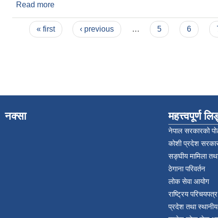
Read more
about कोठा बहालमा लगाउने सम्बन्धी सिलबन्दी दरभाउपत्र
Pages
« first
‹ previous
…
5
6
नक्सा
महत्त्वपूर्ण ल
नेपाल सरकारको पोर
कोशी प्रदेश सरकार
सङ्‍घीय मामिला तथा
ठेगाना परिवर्तन
लोक सेवा आयोग
राष्ट्रिय परिचयपत्
प्रदेश तथा स्थानी