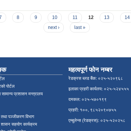
 आह्वानको सूचना
7
8
9
10
11
12
13
14
next ›
last »
िङ्क
महत्वपूर्ण फोन नम्बर
रेडक्रस ब्लड बैंक: ०२५-५२०९६८
्टल
को पोर्टल
इलाका प्रहरी कार्यलय: ०२५-५२४५५५
 सामान्य प्रशासन मन्त्रालय
दमकल: ०२५-५७०१९९
प्रहरी: १००, ९८५२०९०७५५
र तथा पञ्‍जीकरण विभाग
एम्बुलेन्स (रेडक्रस): ०२५-५२०२५८
य शासन सहयोग कार्यक्रम