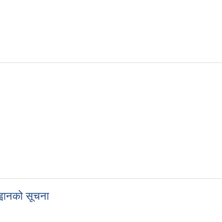
न निवेदन दिने सम्बन्धमा
्वानको सूचना