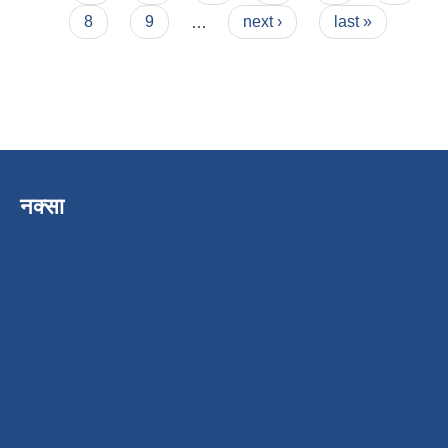
8
9
…
next ›
last »
नक्सा