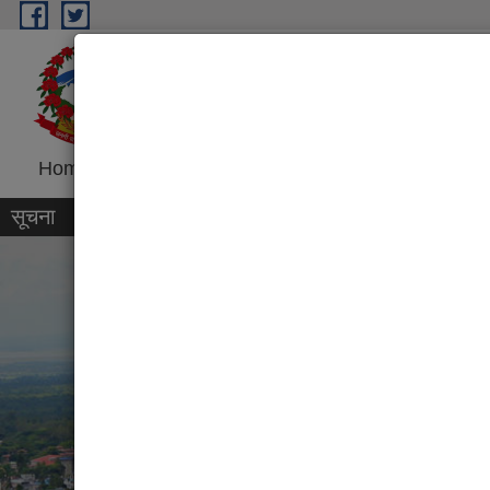
Skip to main content
Dharan Sub-Metropolitan
Government of Nepal
Home
Introduction
Program and Project
R
सूचना