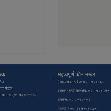
िङ्क
महत्वपूर्ण फोन नम्बर
रेडक्रस ब्लड बैंक: ०२५-५२०९६८
्टल
को पोर्टल
इलाका प्रहरी कार्यलय: ०२५-५२४५५५
 सामान्य प्रशासन मन्त्रालय
दमकल: ०२५-५७०१९९
प्रहरी: १००, ९८५२०९०७५५