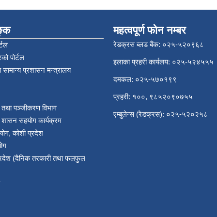
िङ्क
महत्वपूर्ण फोन नम्बर
रेडक्रस ब्लड बैंक: ०२५-५२०९६८
्टल
को पोर्टल
इलाका प्रहरी कार्यलय: ०२५-५२४५५५
 सामान्य प्रशासन मन्त्रालय
दमकल: ०२५-५७०१९९
प्रहरी: १००, ९८५२०९०७५५
र तथा पञ्‍जीकरण विभाग
एम्बुलेन्स (रेडक्रस): ०२५-५२०२५८
य शासन सहयोग कार्यक्रम
योग, कोशी प्रदेश
योग
प्रदेश (दैनिक तरकारी तथा फलफुल