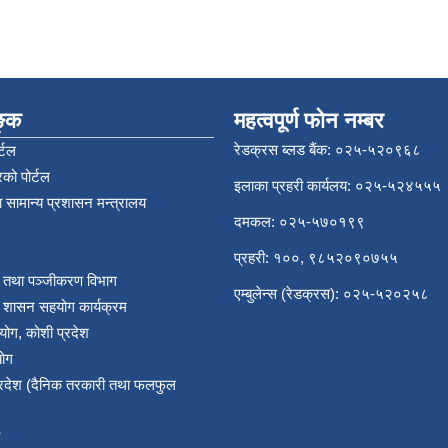
िङ्क
महत्वपूर्ण फोन नम्बर
रेडक्रस ब्लड बैंक: ०२५-५२०९६८
्टल
को पोर्टल
इलाका प्रहरी कार्यलय: ०२५-५२४५५५
 सामान्य प्रशासन मन्त्रालय
दमकल: ०२५-५७०१९९
प्रहरी: १००, ९८५२०९०७५५
र तथा पञ्‍जीकरण विभाग
एम्बुलेन्स (रेडक्रस): ०२५-५२०२५८
य शासन सहयोग कार्यक्रम
योग, कोशी प्रदेश
योग
प्रदेश (दैनिक तरकारी तथा फलफुल