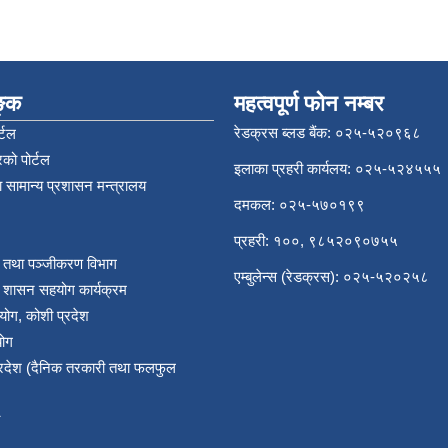
िङ्क
महत्वपूर्ण फोन नम्बर
रेडक्रस ब्लड बैंक: ०२५-५२०९६८
्टल
को पोर्टल
इलाका प्रहरी कार्यलय: ०२५-५२४५५५
 सामान्य प्रशासन मन्त्रालय
दमकल: ०२५-५७०१९९
प्रहरी: १००, ९८५२०९०७५५
र तथा पञ्‍जीकरण विभाग
एम्बुलेन्स (रेडक्रस): ०२५-५२०२५८
य शासन सहयोग कार्यक्रम
योग, कोशी प्रदेश
योग
प्रदेश (दैनिक तरकारी तथा फलफुल