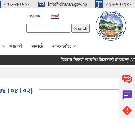
०२५-५७१५०१
info@dharan.gov.np
०२५-५२१९९१
English
नेपाली
Search form
Search
ा
ग्यालरी
सम्पर्क
डाउनलोड
लिलाम बिक्री
ै (२०७४।०४।०२)