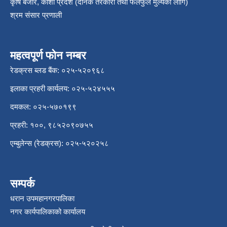
कृषि बजार, कोशी प्रदेश (दैनिक तरकारी तथा फलफुल मुल्यका लागि)
श्रम संसार प्रणाली
महत्वपूर्ण फोन नम्बर
रेडक्रस ब्लड बैंक: ०२५-५२०९६८
इलाका प्रहरी कार्यलय: ०२५-५२४५५५
दमकल: ०२५-५७०१९९
प्रहरी: १००, ९८५२०९०७५५
एम्बुलेन्स (रेडक्रस): ०२५-५२०२५८
सम्पर्क
धरान उपमहानगरपालिका
नगर कार्यपालिकाको कार्यालय