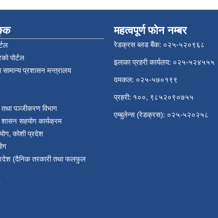
िङ्क
महत्वपूर्ण फोन नम्बर
रेडक्रस ब्लड बैंक: ०२५-५२०९६८
्टल
को पोर्टल
इलाका प्रहरी कार्यलय: ०२५-५२४५५५
 सामान्य प्रशासन मन्त्रालय
दमकल: ०२५-५७०१९९
प्रहरी: १००, ९८५२०९०७५५
र तथा पञ्‍जीकरण विभाग
एम्बुलेन्स (रेडक्रस): ०२५-५२०२५८
य शासन सहयोग कार्यक्रम
योग, कोशी प्रदेश
योग
प्रदेश (दैनिक तरकारी तथा फलफुल