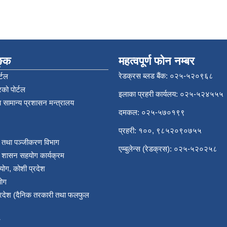
िङ्क
महत्वपूर्ण फोन नम्बर
रेडक्रस ब्लड बैंक: ०२५-५२०९६८
्टल
को पोर्टल
इलाका प्रहरी कार्यलय: ०२५-५२४५५५
 सामान्य प्रशासन मन्त्रालय
दमकल: ०२५-५७०१९९
प्रहरी: १००, ९८५२०९०७५५
र तथा पञ्‍जीकरण विभाग
एम्बुलेन्स (रेडक्रस): ०२५-५२०२५८
य शासन सहयोग कार्यक्रम
योग, कोशी प्रदेश
योग
प्रदेश (दैनिक तरकारी तथा फलफुल