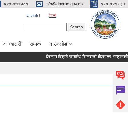
०२५-५७१५०१
info@dharan.gov.np
०२५-५२१९९१
English
नेपाली
Search form
Search
ा
ग्यालरी
सम्पर्क
डाउनलोड
लिलाम बिक्री सम्बन्धि शिलबन्दी बोलप