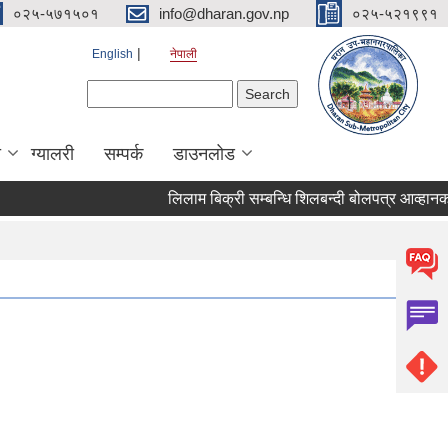
०२५-५७१५०१
info@dharan.gov.np
०२५-५२१९९१
English
नेपाली
Search form
Search
ा
ग्यालरी
सम्पर्क
डाउनलोड
लिलाम बिक्री सम्बन्धि शिलबन्दी ब