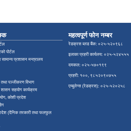
िङ्क
महत्वपूर्ण फोन नम्बर
रेडक्रस ब्लड बैंक: ०२५-५२०९६८
्टल
को पोर्टल
इलाका प्रहरी कार्यलय: ०२५-५२४५५५
 सामान्य प्रशासन मन्त्रालय
दमकल: ०२५-५७०१९९
प्रहरी: १००, ९८५२०९०७५५
र तथा पञ्‍जीकरण विभाग
एम्बुलेन्स (रेडक्रस): ०२५-५२०२५८
य शासन सहयोग कार्यक्रम
योग, कोशी प्रदेश
योग
प्रदेश (दैनिक तरकारी तथा फलफुल