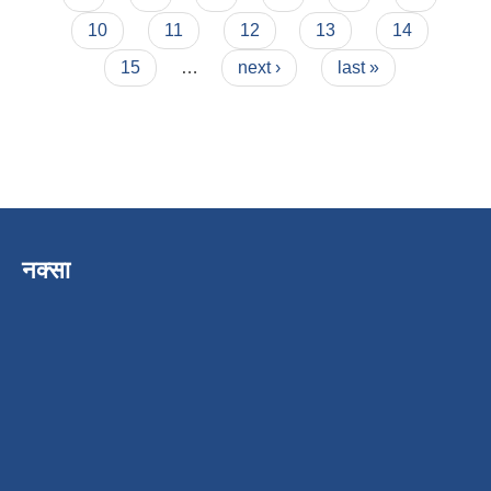
10
11
12
13
14
15
…
next ›
last »
नक्सा