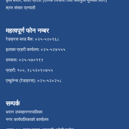
कृषि बजार, कोशी प्रदेश (दैनिक तरकारी तथा फलफुल मुल्यका लागि)
श्रम संसार प्रणाली
महत्वपूर्ण फोन नम्बर
रेडक्रस ब्लड बैंक: ०२५-५२०९६८
इलाका प्रहरी कार्यलय: ०२५-५२४५५५
दमकल: ०२५-५७०१९९
प्रहरी: १००, ९८५२०९०७५५
एम्बुलेन्स (रेडक्रस): ०२५-५२०२५८
सम्पर्क
धरान उपमहानगरपालिका
नगर कार्यपालिकाको कार्यालय