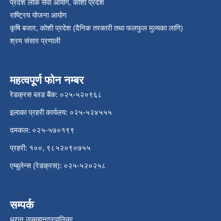
प्रदेश लोक सेवा आयोग, कोशी प्रदेश
राष्ट्रिय योजना आयोग
कृषि बजार, कोशी प्रदेश (दैनिक तरकारी तथा फलफुल मुल्यका लागि)
श्रम संसार प्रणाली
महत्वपूर्ण फोन नम्बर
रेडक्रस ब्लड बैंक: ०२५-५२०९६८
इलाका प्रहरी कार्यलय: ०२५-५२४५५५
दमकल: ०२५-५७०१९९
प्रहरी: १००, ९८५२०९०७५५
एम्बुलेन्स (रेडक्रस): ०२५-५२०२५८
सम्पर्क
धरान उपमहानगरपालिका