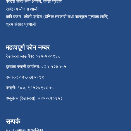
प्रदेश लोक सेवा आयोग, कोशी प्रदेश
राष्ट्रिय योजना आयोग
कृषि बजार, कोशी प्रदेश (दैनिक तरकारी तथा फलफुल मुल्यका लागि)
श्रम संसार प्रणाली
महत्वपूर्ण फोन नम्बर
रेडक्रस ब्लड बैंक: ०२५-५२०९६८
इलाका प्रहरी कार्यलय: ०२५-५२४५५५
दमकल: ०२५-५७०१९९
प्रहरी: १००, ९८५२०९०७५५
एम्बुलेन्स (रेडक्रस): ०२५-५२०२५८
सम्पर्क
धरान उपमहानगरपालिका