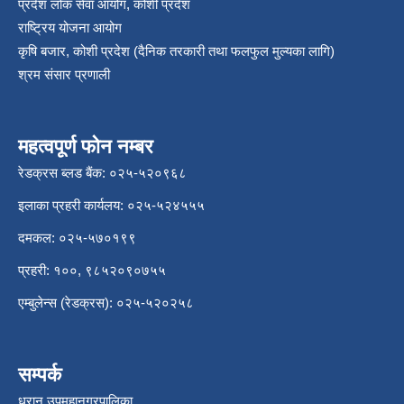
प्रदेश लोक सेवा आयोग, कोशी प्रदेश
राष्ट्रिय योजना आयोग
कृषि बजार, कोशी प्रदेश (दैनिक तरकारी तथा फलफुल मुल्यका लागि)
श्रम संसार प्रणाली
महत्वपूर्ण फोन नम्बर
रेडक्रस ब्लड बैंक: ०२५-५२०९६८
इलाका प्रहरी कार्यलय: ०२५-५२४५५५
दमकल: ०२५-५७०१९९
प्रहरी: १००, ९८५२०९०७५५
एम्बुलेन्स (रेडक्रस): ०२५-५२०२५८
सम्पर्क
धरान उपमहानगरपालिका