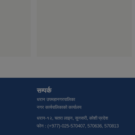
सम्पर्क
धरान उपमहानगरपालिका
नगर कार्यपालिकाको कार्यालय
धरान-१२, चतरा लाइन, सुनसरी, कोशी प्रदेश
फोन : (+977)-025-570407, 570636, 570813