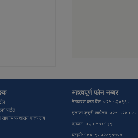
िङ्क
महत्वपूर्ण फोन नम्बर
रेडक्रस ब्लड बैंक: ०२५-५२०९६८
्टल
को पोर्टल
इलाका प्रहरी कार्यलय: ०२५-५२४५५५
 सामान्य प्रशासन मन्त्रालय
दमकल: ०२५-५७०१९९
प्रहरी: १००, ९८५२०९०७५५